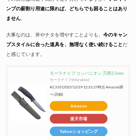
ンプの薪割り用途に限れば、どちらでも困ることはあり
ません
。
大事なのは、斧やナタを増やすことよりも、
今のキャン
プスタイルに合った道具を、無理なく使い続けること
だ
と感じています。
モーラナイフ コンパニオン 刃厚2.5mm
モーラナイフ(Morakniv)
¥2,310
(2025/12/29 12:31:27時点 Amazon調
べ-
詳細)
Amazon
楽天市場
Yahooショッピング