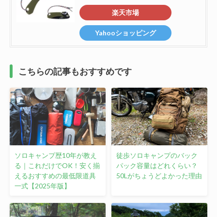
楽天市場
Yahooショッピング
こちらの記事もおすすめです
ソロキャンプ歴10年が教え
徒歩ソロキャンプのバック
る｜これだけでOK！安く揃
パック容量はどれくらい？
えるおすすめの最低限道具
50Lがちょうどよかった理由
一式【2025年版】