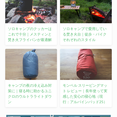
ソロキャンプのクッカーは
ソロキャンプで愛用してい
これで十分｜メスティンと
る焚き火台｜徒歩・バイク
焚き火フライパンが最適解
それぞれのスタイル
キャンプの夜の冷え込み対
モンベル スリーピングマッ
策に｜寝る時に助かるユニ
ト レビュー｜長年使って実
クロのウルトラライトダウ
感した安心の寝心地（現
ン
行：アルパインパッド25）