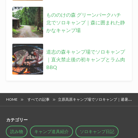
もののけの森 グリーンパークハチ
北でソロキャンプ｜森に囲まれた静
かなキャンプ場
道志の森キャンプ場でソロキャンプ
｜直火禁止後の初キャンプとラム肉
BBQ
HOME
すべての記事
立原高原キャンプ場でソロキャンプ｜避暑のため標高1,400ｍで夏を過ごす
カテゴリー
読み物
キャンプ道具紹介
ソロキャンプ日記