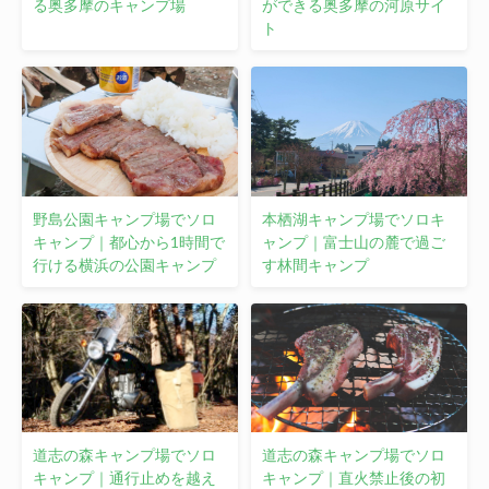
る奥多摩のキャンプ場
ができる奥多摩の河原サイ
ト
野島公園キャンプ場でソロ
本栖湖キャンプ場でソロキ
キャンプ｜都心から1時間で
ャンプ｜富士山の麓で過ご
行ける横浜の公園キャンプ
す林間キャンプ
道志の森キャンプ場でソロ
道志の森キャンプ場でソロ
キャンプ｜通行止めを越え
キャンプ｜直火禁止後の初