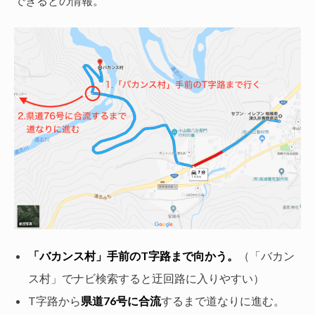
できるとの情報。
「バカンス村」手前のT字路まで向かう。
（「バカン
ス村」でナビ検索すると迂回路に入りやすい）
T字路から
県道76号に合流
するまで道なりに進む。