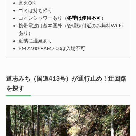
直火OK
ゴミは持ち帰り
コインシャワーあり（
冬季は使用不可
）
携帯電波は基本圏外（管理棟付近のみ無料Wi-Fi
あり）
近隣に温泉あり
PM22:00〜AM7:00は入場不可
道志みち（国道413号）が通行止め！迂回路
を探す