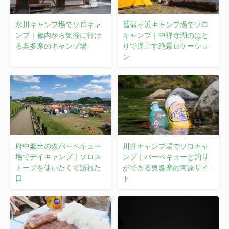
氷川キャンプ場でソロキャ
菖蒲ヶ浜キャンプ場でソロ
ンプ｜都内から気軽に行け
キャンプ｜中禅寺湖のほと
る奥多摩のキャンプ場
りで過ごす絶景ロケーショ
ン
府中郷土の森バーベキュー
川井キャンプ場でソロキャ
場でデイキャンプ｜ソロス
ンプ｜バーベキューと釣り
トーブを使いたくて訪れた
ができる奥多摩の河原サイ
日
ト