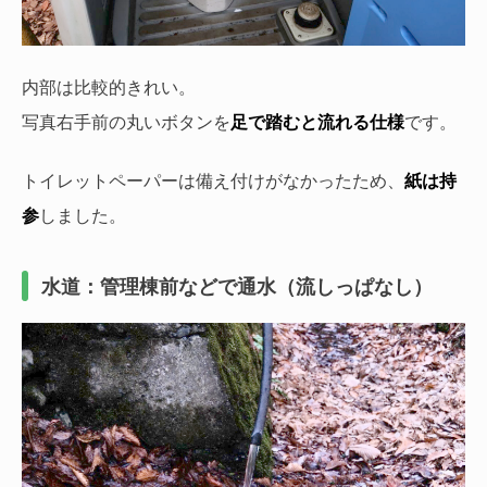
内部は比較的きれい。
写真右手前の丸いボタンを
足で踏むと流れる仕様
です。
トイレットペーパーは備え付けがなかったため、
紙は持
参
しました。
水道：管理棟前などで通水（流しっぱなし）