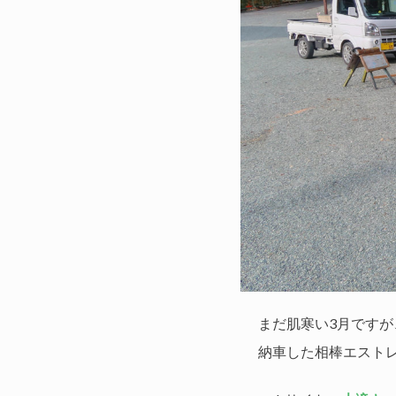
まだ肌寒い3月です
納車した相棒エストレ