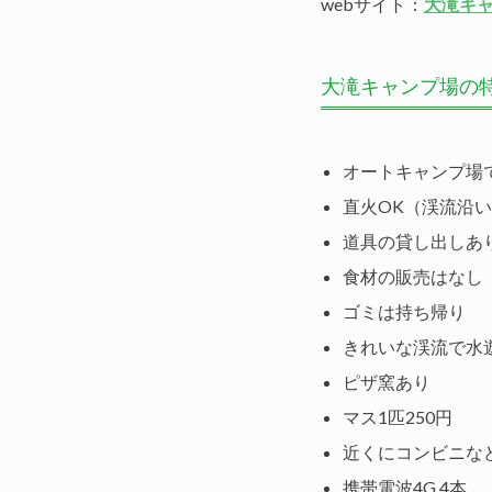
webサイト：
大滝キ
大滝キャンプ場の
オートキャンプ場
直火OK（渓流沿
道具の貸し出しあ
食材の販売はなし
ゴミは持ち帰り
きれいな渓流で水
ピザ窯あり
マス1匹250円
近くにコンビニな
携帯電波4G 4本