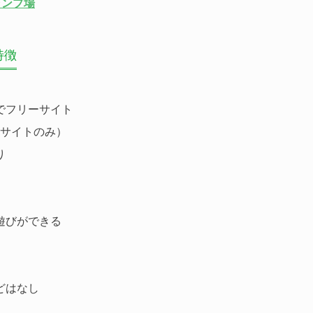
ャンプ場
特徴
でフリーサイト
いサイトのみ）
り
遊びができる
どはなし