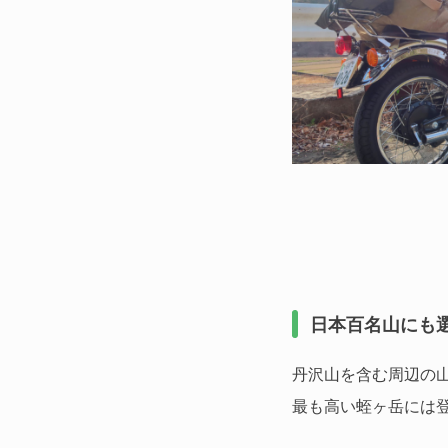
日本百名山にも
丹沢山を含む周辺の
最も高い蛭ヶ岳には