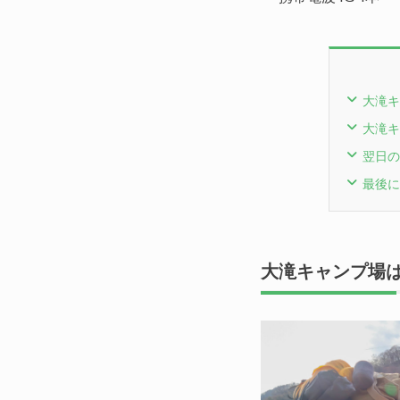
大滝キ
大滝キ
翌日の
最後に
大滝キャンプ場