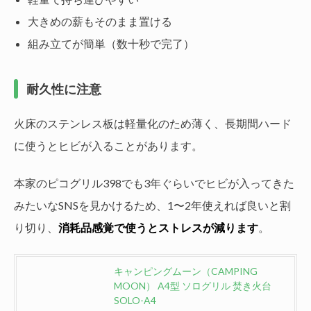
大きめの薪もそのまま置ける
組み立てが簡単（数十秒で完了）
耐久性に注意
火床のステンレス板は軽量化のため薄く、長期間ハード
に使うとヒビが入ることがあります。
本家のピコグリル398でも3年ぐらいでヒビが入ってきた
みたいなSNSを見かけるため、1〜2年使えれば良いと割
り切り、
消耗品感覚で使うとストレスが減ります
。
キャンピングムーン（CAMPING
MOON） A4型 ソログリル 焚き火台
SOLO-A4