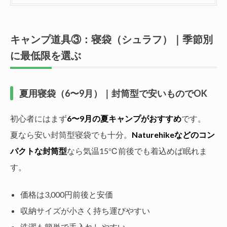
キャンプ道具③：寝袋（シュラフ）｜季節別
に最低限を選ぶ
夏用寝袋（6〜9月）｜封筒型で安いものでOK
初心者にはまず
6〜9月の夏キャンプがおすすめ
です。
夏なら安い封筒型寝袋でも十分。
Naturehikeなどのコン
パクトな封筒型
なら気温15℃前後でも着込めば眠れま
す。
価格は3,000円前後と安価
収納サイズが小さく持ち運びやすい
洗濯も簡単で手入れしやすい