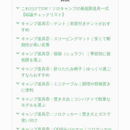
これだけでOK！ソロキャンプの最低限道具一式
【結論チェックリスト】
キャンプ道具①：テント｜前室付きテントがおす
すめ
キャンプ道具②：スリーピングマット｜安くて断
熱性が高い定番
キャンプ道具③：寝袋（シュラフ）｜季節別に最
低限を選ぶ
キャンプ道具④：折りたたみ椅子｜ゆっくり過ご
すならおすすめ
キャンプ道具⑤：ミニテーブル｜調理や荷物置き
に便利
キャンプ道具⑥：焚き火台｜コンパクトで軽量な
モデルを選ぶ
キャンプ道具⑦：ソロクッカー｜焚き火とガスで
使い分け
キャンプ道具⑧：OD缶&バーナー｜ソロクッカー