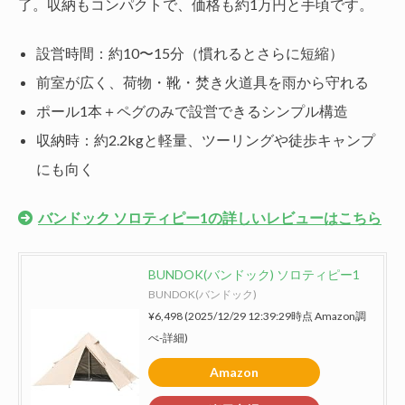
了。収納もコンパクトで、価格も約1万円と手頃です。
設営時間：約10〜15分（慣れるとさらに短縮）
前室が広く、荷物・靴・焚き火道具を雨から守れる
ポール1本＋ペグのみで設営できるシンプル構造
収納時：約2.2kgと軽量、ツーリングや徒歩キャンプ
にも向く
バンドック ソロティピー1の詳しいレビューはこちら
BUNDOK(バンドック) ソロティピー1
BUNDOK(バンドック)
¥6,498
(2025/12/29 12:39:29時点 Amazon調
べ-
詳細)
Amazon